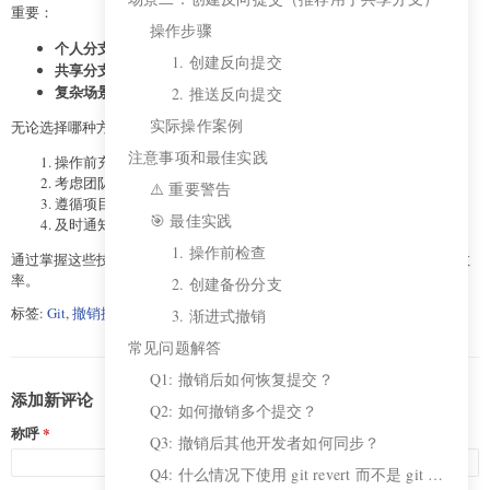
重要：
操作步骤
个人分支
：使用
+
git reset --hard
git push --force
1. 创建反向提交
共享分支
：使用
创建反向提交
git revert
复杂场景
：使用
进行交互式修改
2. 推送反向提交
git rebase -i
实际操作案例
无论选择哪种方式，都要确保：
注意事项和最佳实践
操作前充分备份
考虑团队协作影响
⚠️ 重要警告
遵循项目规范
🎯 最佳实践
及时通知相关人员
1. 操作前检查
通过掌握这些技巧，您将能够更加自信和安全地管理Git提交，提高开发效
率。
2. 创建备份分支
标签:
Git
,
撤销提交
,
强制推送
,
Git操作
3. 渐进式撤销
常见问题解答
Q1: 撤销后如何恢复提交？
添加新评论
Q2: 如何撤销多个提交？
称呼
Q3: 撤销后其他开发者如何同步？
Q4: 什么情况下使用 git revert 而不是 git reset？