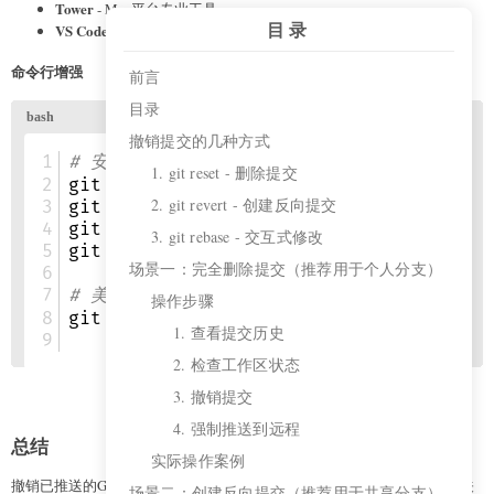
Tower
- Mac平台专业工具
目录
VS Code Git插件
- 集成开发环境
命令行增强
前言
目录
撤销提交的几种方式
1. git reset - 删除提交
2. git revert - 创建反向提交
3. git rebase - 交互式修改
场景一：完全删除提交（推荐用于个人分支）
操作步骤
1. 查看提交历史
2. 检查工作区状态
3. 撤销提交
4. 强制推送到远程
总结
实际操作案例
撤销已推送的Git提交是开发过程中的常见需求，选择合适的撤销方式至关
场景二：创建反向提交（推荐用于共享分支）