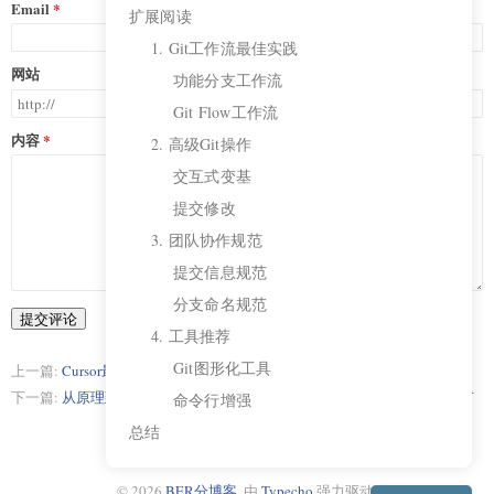
Email
扩展阅读
1. Git工作流最佳实践
网站
功能分支工作流
Git Flow工作流
内容
2. 高级Git操作
交互式变基
提交修改
3. 团队协作规范
提交信息规范
分支命名规范
提交评论
4. 工具推荐
Git图形化工具
上一篇:
Cursor最佳提示词规则，有效减少幻觉、乱写代码等
下一篇:
从原理到工程落地：深入剖析PPPoE多拨号系统的架构与技术细节
命令行增强
总结
© 2026
BER分博客
. 由
Typecho
强力驱动.