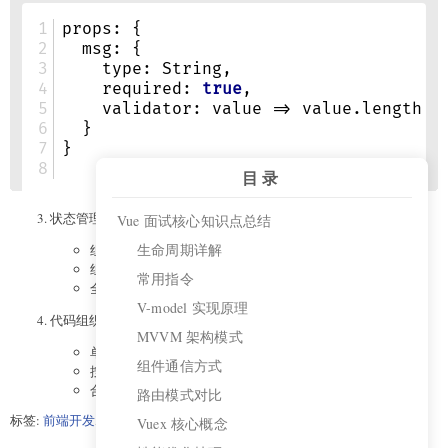
目录
状态管理原则：
Vue 面试核心知识点总结
生命周期详解
组件私有状态放在data中
组件间共享状态提升到父组件
常用指令
全局共享状态使用Vuex
V-model 实现原理
代码组织：
MVVM 架构模式
单一职责组件
组件通信方式
按功能组织文件结构
合理拆分大型组件
路由模式对比
标签:
前端开发
,
Web开发技巧
,
Vuex
,
VueRouter
Vuex 核心概念