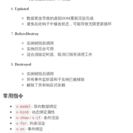
Updated
数据更改导致的虚拟DOM重新渲染完成
避免在此钩子中修改状态，可能导致无限更新循环
BeforeDestroy
实例销毁前调用
实例仍完全可用
适合清除定时器、取消订阅等清理工作
Destroyed
实例销毁后调用
所有事件监听器和子实例已被移除
解除了所有响应式依赖
常用指令
: 双向数据绑定
v-model
: 动态绑定属性
v-bind
/
: 条件渲染
v-show
v-if
: 列表渲染
v-for
: 事件绑定
v-on