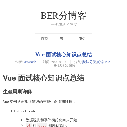
BER分博客
一个潇洒的博客
首页
关于
友链
Vue 面试核心知识点总结
作者:
taotecode
时间:
2020-04-30
分类:
默认分类
,
前端
,
Vue
👁️ 1558 次阅读
Vue 面试核心知识点总结
生命周期详解
Vue 实例从创建到销毁的完整生命周期过程：
BeforeCreate
数据观测和事件初始化尚未开始
和
都未初始化
el
data