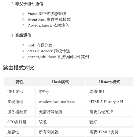
非父子组件通信
Vuex: 集中式状态管理
Event Bus: 事件总线模式
Provide/Inject: 依赖注入
高级通信
Slot: 内容分发
a
t
t
r
s
/
listeners: 跨级传递
p
a
r
e
n
t
/
children: 直接访问组件实例
路由模式对比
特性
Hash模式
History模式
URL显示
带#号
普通URL
实现原理
window.location.hash
HTML5 History API
服务器配置
无需特殊配置
需要后端支持
SEO友好度
较差
较好
兼容性
所有浏览器
需要HTML5支持