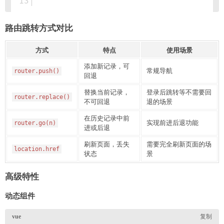
路由跳转方式对比
方式
特点
使用场景
添加新记录，可
常规导航
router.push()
回退
替换当前记录，
登录后跳转等不需要回
router.replace()
不可回退
退的场景
在历史记录中前
实现前进后退功能
router.go(n)
进或后退
刷新页面，丢失
需要完全刷新页面的场
location.href
状态
景
高级特性
动态组件