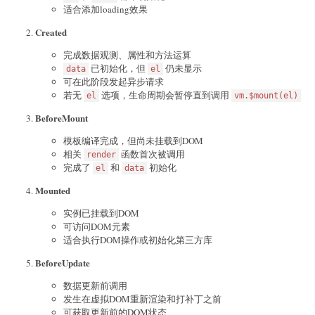
适合添加loading效果
Created
完成数据观测、属性和方法运算
已初始化，但
仍未显示
data
el
可在此阶段发起异步请求
若无
选项，生命周期会暂停直到调用
el
vm.$mount(el)
BeforeMount
模板编译完成，但尚未挂载到DOM
相关
函数首次被调用
render
完成了
和
初始化
el
data
Mounted
实例已挂载到DOM
可访问DOM元素
适合执行DOM操作或初始化第三方库
BeforeUpdate
数据更新前调用
发生在虚拟DOM重新渲染和打补丁之前
可获取更新前的DOM状态