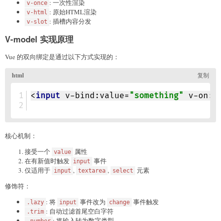
: 一次性渲染
v-once
: 原始HTML渲染
v-html
: 插槽内容分发
v-slot
V-model 实现原理
Vue 的双向绑定是通过以下方式实现的：
核心机制：
接受一个
属性
value
在有新值时触发
事件
input
仅适用于
,
,
元素
input
textarea
select
修饰符：
: 将
事件改为
事件触发
.lazy
input
change
: 自动过滤首尾空白字符
.trim
: 将输入转为数字类型
.number